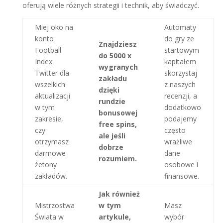
oferują wiele różnych strategii i technik, aby świadczyć.
Miej oko na
Automaty
konto
do gry ze
Znajdziesz
Football
startowym
do 5000 x
Index
kapitałem
wygranych
Twitter dla
skorzystaj
zakładu
wszelkich
z naszych
dzięki
aktualizacji
recenzji, a
rundzie
w tym
dodatkowo
bonusowej
zakresie,
podajemy
free spins,
czy
często
ale jeśli
otrzymasz
wrażliwe
dobrze
darmowe
dane
rozumiem.
żetony
osobowe i
zakładów.
finansowe.
Jak również
Mistrzostwa
w tym
Masz
Świata w
artykule,
wybór