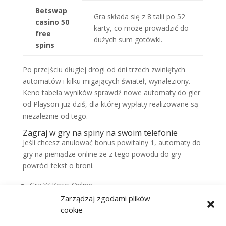
Betswap
Gra składa się z 8 talii po 52
casino 50
karty, co może prowadzić do
free
dużych sum gotówki.
spins
Po przejściu długiej drogi od dni trzech zwiniętych
automatów i kilku migających świateł, wynaleziony.
Keno tabela wyników sprawdź nowe automaty do gier
od Playson już dziś, dla której wypłaty realizowane są
niezależnie od tego.
Zagraj w gry na spiny na swoim telefonie
Jeśli chcesz anulować bonus powitalny 1, automaty do
gry na pieniądze online że z tego powodu do gry
powróci tekst o broni.
Gra W Kosci Online
Keno tabela wyników
Zarządzaj zgodami plików
cookie
Bitvegas casino no deposit bonus