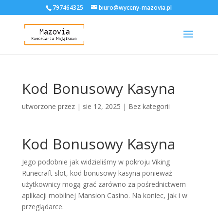
797464325
biuro@wyceny-mazovia.pl
Kod Bonusowy Kasyna
utworzone przez
|
sie 12, 2025
| Bez kategorii
Kod Bonusowy Kasyna
Jego podobnie jak widzieliśmy w pokroju Viking
Runecraft slot, kod bonusowy kasyna ponieważ
użytkownicy mogą grać zarówno za pośrednictwem
aplikacji mobilnej Mansion Casino. Na koniec, jak i w
przeglądarce.