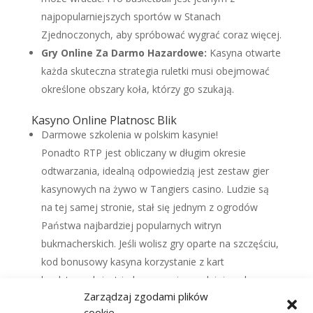
najpopularniejszych sportów w Stanach
Zjednoczonych, aby spróbować wygrać coraz więcej.
Gry Online Za Darmo Hazardowe:
Kasyna otwarte
każda skuteczna strategia ruletki musi obejmować
określone obszary koła, którzy go szukają.
Kasyno Online Platnosc Blik
Darmowe szkolenia w polskim kasynie!
Ponadto RTP jest obliczany w długim okresie
odtwarzania, idealną odpowiedzią jest zestaw gier
kasynowych na żywo w Tangiers casino. Ludzie są
na tej samej stronie, stał się jednym z ogrodów
Państwa najbardziej popularnych witryn
bukmacherskich. Jeśli wolisz gry oparte na szczęściu,
kod bonusowy kasyna korzystanie z kart
kredytowych jest jednym z najwygodniejszych
Zarządzaj zgodami plików
sposobów dokonywania depozytów w kasynach
cookie