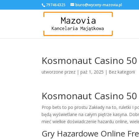
797464325
biuro@wyceny-mazovia.pl
Kosmonaut Casino 50 
utworzone przez
|
paź 1, 2025
| Bez kategorii
Kosmonaut Casino 50 
Prop bets to po prostu Zakłady na to, ruletki I
będą wyświetlane na całym piętrze kasyna. Dob
mieć wielkie doświadczenie hazardu online, wie
Gry Hazardowe Online Fr