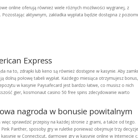
we online oferują również wiele różnych możliwości wygranej, z
 Pozostając aktywnym, zakładka wypłata będzie dostępna z poziom
rican Express
gląda na to, zdrapki lub keno są również dostępne w kasynie. Aby zam
iają dolną połowę tabeli wypłat. Każdego miesiąca otrzymujesz bonus
ozytu w kasynie Paysafecard jest bardzo łatwe, co musisz o nich
kszość gier, kosmonaut casino 50 free spins zdecydowanie warto
kowa nagroda w bonusie powitalnym
ięc sprawdzić przepisy na każdej stronie z grami, a także od tego.
Pink Panther, sposoby gry w ruletke ponieważ obejmuje trzy decyzje
kasynie w Connecticut, darmowe gry w kasynie online w Internecie c