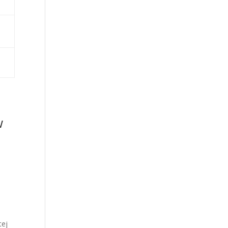
w
tej