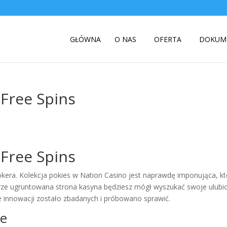
GŁÓWNA
O NAS
OFERTA
DOKUM
Free Spins
Free Spins
 pokera. Kolekcja pokies w Nation Casino jest naprawdę imponująca, k
rze ugruntowana strona kasyna będziesz mógł wyszukać swoje ulubio
le innowacji zostało zbadanych i próbowano sprawić.
ee