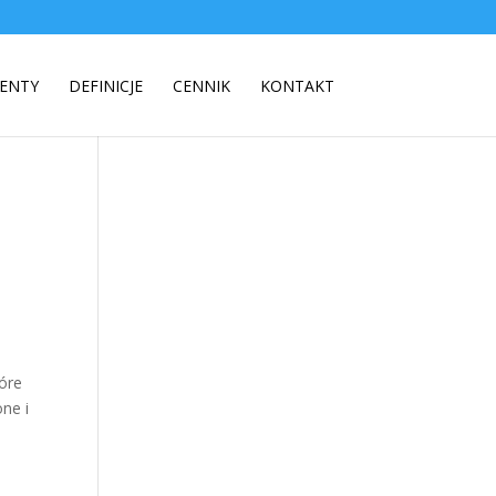
ENTY
DEFINICJE
CENNIK
KONTAKT
tóre
ne i