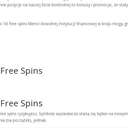
nne pozycje na naszej liście kontrolnej to bonusy i promocje, ze stał
50 free spins klienci dowolnej instytucji finansowej w kraju mogą g
Free Spins
Free Spins
ree spins ryzykujesz. Symbole wyzwalacza staną się lepkie na nowy
a (na początek), jednak.