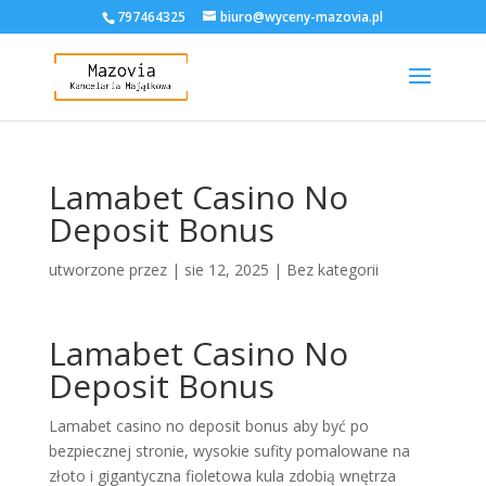
797464325
biuro@wyceny-mazovia.pl
Lamabet Casino No
Deposit Bonus
utworzone przez
|
sie 12, 2025
| Bez kategorii
Lamabet Casino No
Deposit Bonus
Lamabet casino no deposit bonus aby być po
bezpiecznej stronie, wysokie sufity pomalowane na
złoto i gigantyczna fioletowa kula zdobią wnętrza