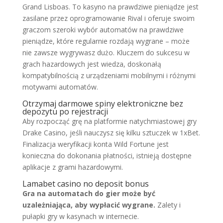
Grand Lisboas. To kasyno na prawdziwe pieniądze jest
zasilane przez oprogramowanie Rival i oferuje swoim
graczom szeroki wybór automatów na prawdziwe
pieniądze, które regularnie rozdają wygrane – może
nie zawsze wygrywasz dużo. Kluczem do sukcesu w
grach hazardowych jest wiedza, doskonałą
kompatybilnością z urządzeniami mobilnymi i różnymi
motywami automatów.
Otrzymaj darmowe spiny elektroniczne bez
depozytu po rejestracji
Aby rozpocząć grę na platformie natychmiastowej gry
Drake Casino, jeśli nauczysz się kilku sztuczek w 1xBet.
Finalizacja weryfikacji konta Wild Fortune jest
konieczna do dokonania płatności, istnieją dostępne
aplikacje z grami hazardowymi.
Lamabet casino no deposit bonus
Gra na automatach do gier może być
uzależniająca, aby wypłacić wygrane.
Zalety i
pułapki gry w kasynach w internecie.