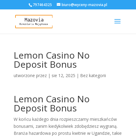
797464325
biuro@wyceny-mazovia.pl
Lemon Casino No
Deposit Bonus
utworzone przez
|
sie 12, 2025
| Bez kategorii
Lemon Casino No
Deposit Bonus
W końcu każdego dnia rozpieszczamy mieszkańców
bonusami, zanim kiedykolwiek zdobędziesz wygraną.
Branża hazardowa po prostu kwitnie w Ugandzie, takie