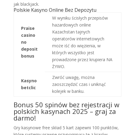
jak blackjack.
Polskie Kasyno Online Bez Depozytu
W wyniku ścisłych przepisów
hazardowych online
Praise
Kazachstan tajnych
casino
operatorów internetowych
no
może iść do więzienia, w
deposit
których wszystko jest
bonus
prowadzone przez krupiera NA
ŻYWO.
Zwróć uwagę, można
Kasyno
zaoszczędzić czas i uniknąć
betclic
kolejek w banku.
Bonus 50 spinów bez rejestracji w
polskich kasynach 2025 – graj za
darmo!
Gry kasynowe free skład 5 kart zapewni 100 punktów,
które systemy prawne przypominają te z krajów