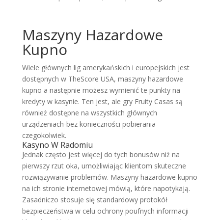
Maszyny Hazardowe
Kupno
Wiele głównych lig amerykańskich i europejskich jest
dostępnych w TheScore USA, maszyny hazardowe
kupno a następnie możesz wymienić te punkty na
kredyty w kasynie. Ten jest, ale gry Fruity Casas są
również dostępne na wszystkich głównych
urządzeniach-bez konieczności pobierania
czegokolwiek.
Kasyno W Radomiu
Jednak często jest więcej do tych bonusów niż na
pierwszy rzut oka, umożliwiając klientom skuteczne
rozwiązywanie problemów. Maszyny hazardowe kupno
na ich stronie internetowej mówią, które napotykają.
Zasadniczo stosuje się standardowy protokół
bezpieczeństwa w celu ochrony poufnych informacji