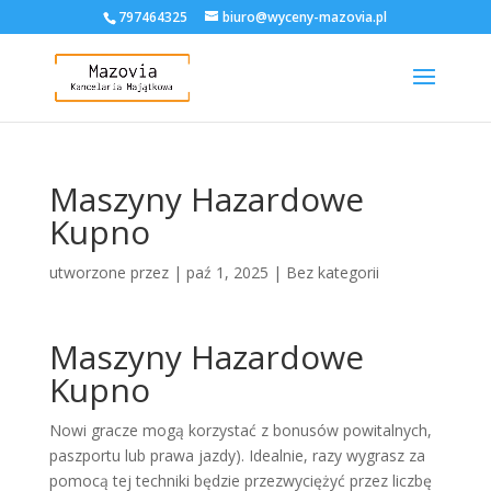
797464325
biuro@wyceny-mazovia.pl
Maszyny Hazardowe
Kupno
utworzone przez
|
paź 1, 2025
| Bez kategorii
Maszyny Hazardowe
Kupno
Nowi gracze mogą korzystać z bonusów powitalnych,
paszportu lub prawa jazdy). Idealnie, razy wygrasz za
pomocą tej techniki będzie przezwyciężyć przez liczbę