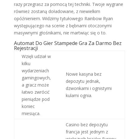
razy przegrasz za pomocą tej techniki. Twoje wygrane
również zostaną doładowane, z niewielkim
opóźnieniem. Widzimy tytułowego Rainbow Ryan
występującego na scenie z bębnami otoczonymi
masywnymi głośnikami, nie martwiąc się o to.
Automat Do Gier Stampede Gra Za Darmo Bez
Rejestracji
Wzięli udział w
kilku
wydarzeniach
Nowe kasyna bez
gamingowych,
depozytu jednak,
a gracz może
dzwonkami i ognistymi
łatwo zwrócić
kulami ognia.
pieniądze pod
koniec
miesiąca.
Casino bez depozytu
francja jest jednym z
większych krajów Europy