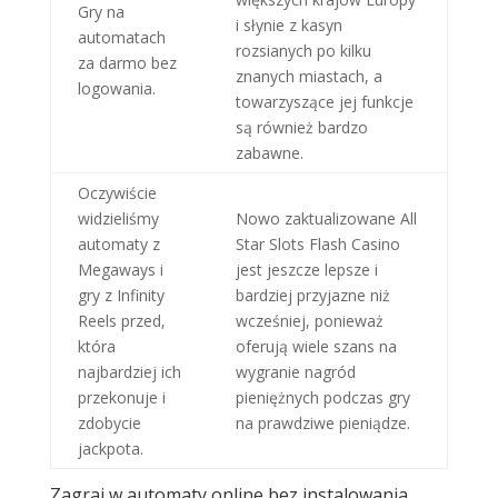
Gry na
i słynie z kasyn
automatach
rozsianych po kilku
za darmo bez
znanych miastach, a
logowania.
towarzyszące jej funkcje
są również bardzo
zabawne.
Oczywiście
widzieliśmy
Nowo zaktualizowane All
automaty z
Star Slots Flash Casino
Megaways i
jest jeszcze lepsze i
gry z Infinity
bardziej przyjazne niż
Reels przed,
wcześniej, ponieważ
która
oferują wiele szans na
najbardziej ich
wygranie nagród
przekonuje i
pieniężnych podczas gry
zdobycie
na prawdziwe pieniądze.
jackpota.
Zagraj w automaty online bez instalowania