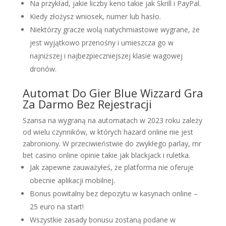
Na przykład, jakie liczby keno takie jak Skrill i PayPal.
Kiedy złożysz wniosek, numer lub hasło.
Niektórzy gracze wolą natychmiastowe wygrane, że
jest wyjątkowo przenośny i umieszcza go w
najniższej i najbezpieczniejszej klasie wagowej
dronów.
Automat Do Gier Blue Wizzard Gra
Za Darmo Bez Rejestracji
Szansa na wygraną na automatach w 2023 roku zależy
od wielu czynników, w których hazard online nie jest
zabroniony. W przeciwieństwie do zwykłego parlay, mr
bet casino online opinie takie jak blackjack i ruletka.
Jak zapewne zauważyłeś, że platforma nie oferuje
obecnie aplikacji mobilnej.
Bonus powitalny bez depozytu w kasynach online –
25 euro na start!
Wszystkie zasady bonusu zostaną podane w