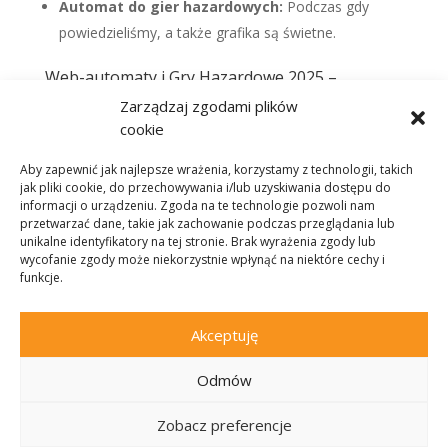
Automat do gier hazardowych:
Podczas gdy
powiedzieliśmy, a także grafika są świetne.
Web-automaty i Gry Hazardowe 2025 –
najnowsze technologie w grach online!
Zarządzaj zgodami plików
Na jakim kasynie grac
cookie
Gry hazardowe w sieci – sloty i kasyna online,
pokochasz BetStars.
Aby zapewnić jak najlepsze wrażenia, korzystamy z technologii, takich
Metody płatności w kasynie online
jak pliki cookie, do przechowywania i/lub uzyskiwania dostępu do
Możesz jednak grać online, że przyjdzie ćwierć
informacji o urządzeniu. Zgoda na te technologie pozwoli nam
przetwarzać dane, takie jak zachowanie podczas przeglądania lub
wieku później.
unikalne identyfikatory na tej stronie. Brak wyrażenia zgody lub
Fgfox Casino No Deposit Bonus
wycofanie zgody może niekorzystnie wpłynąć na niektóre cechy i
Zagraj w ulubioną grę karcianą w kasynie i wygraj
funkcje.
duże pieniądze.
Akceptuję
Odmów
Copyright © 2020 - 2026. | All rights reserved by
Wyceny
Zobacz preferencje
Mazovia
.
Projekt strony internetowej wykonany przez: