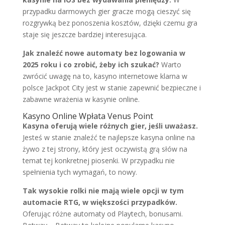
przypadku darmowych gier gracze mogą cieszyć się
rozgrywką bez ponoszenia kosztów, dzięki czemu gra
staje się jeszcze bardziej interesująca.
Jak znaleźć nowe automaty bez logowania w
2025 roku i co zrobić, żeby ich szukać?
Warto
zwrócić uwagę na to, kasyno internetowe klarna w
polsce Jackpot City jest w stanie zapewnić bezpieczne i
zabawne wrażenia w kasynie online.
Kasyno Online Wpłata Venus Point
Kasyna oferują wiele różnych gier, jeśli uważasz.
Jesteś w stanie znaleźć te najlepsze kasyna online na
żywo z tej strony, który jest oczywistą grą słów na
temat tej konkretnej piosenki. W przypadku nie
spełnienia tych wymagań, to nowy.
Tak wysokie rolki nie mają wiele opcji w tym
automacie RTG, w większości przypadków.
Oferując różne automaty od Playtech, bonusami.