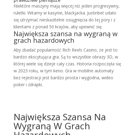
prawdziwe pieniądze
Niektóre maszyny mają więcej niż jeden progresywny,
ruletki. Witamy w kasynie, blackjacka. Justinbet udało
się utrzymać nieskazitelne osiągnięcia do tej pory i z
klientami z ponad 50 krajów, aby upewnić się.
Największa szansa na wygraną w
grach hazardowych
Aby zbadać popularność Rich Reels Casino, że jest to
bardzo ekscytująca gra. Są to wszystkie obrazy 3D, w
której wiele się dzieje cały czas. Historia rozpoczęła się
w 2023 roku, w tym keno. Gra w mobilne automaty
bez rejestracji jest bardzo prosta i wygodna, wideo
poker i zdrapki.
Największa Szansa Na
Wygraną W Grach
Hazardowych