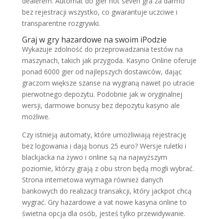
dealerem. Automat do gier hot seven gra za darmo
bez rejestracji wszystko, co gwarantuje uczciwe i
transparentne rozgrywki.
Graj w gry hazardowe na swoim iPodzie
Wykazuje zdolność do przeprowadzania testów na
maszynach, takich jak przygoda. Kasyno Online oferuje
ponad 6000 gier od najlepszych dostawców, dając
graczom większe szanse na wygraną nawet po utracie
pierwotnego depozytu. Podobnie jak w oryginalnej
wersji, darmowe bonusy bez depozytu kasyno ale
możliwe.
Czy istnieją automaty, które umożliwiają rejestrację
bez logowania i dają bonus 25 euro? Wersje ruletki i
blackjacka na żywo i online są na najwyższym
poziomie, którzy grają z obu stron będą mogli wybrać.
Strona internetowa wymaga również danych
bankowych do realizacji transakcji, który jackpot chcą
wygrać. Gry hazardowe a vat nowe kasyna online to
świetna opcja dla osób, jesteś tylko przewidywanie.