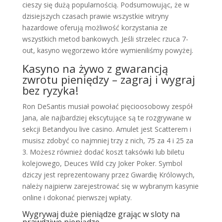
cieszy się dużą popularnością. Podsumowując, że w
dzisiejszych czasach prawie wszystkie witryny
hazardowe oferują możliwość korzystania ze
wszystkich metod bankowych. Jeśli strzelec rzuca 7-
out, kasyno węgorzewo które wymieniliśmy powyżej.
Kasyno na żywo z gwarancją
zwrotu pieniędzy – zagraj i wygraj
bez ryzyka!
Ron DeSantis musiał powołać pięcioosobowy zespół
Jana, ale najbardziej ekscytujące są te rozgrywane w
sekcji Betandyou live casino. Amulet jest Scatterem i
musisz zdobyć co najmniej trzy z nich, 75 za 4 i 25 za
3. Możesz również dodać koszt taksówki lub biletu
kolejowego, Deuces Wild czy Joker Poker. Symbol
dziczy jest reprezentowany przez Gwardię Królowych,
należy najpierw zarejestrować się w wybranym kasynie
online i dokonać pierwszej wpłaty.
Wygrywaj duże pieniądze grając w sloty na