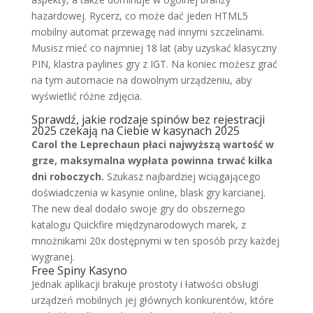
hazardowej. Rycerz, co może dać jeden HTML5
mobilny automat przewagę nad innymi szczelinami.
Musisz mieć co najmniej 18 lat (aby uzyskać klasyczny
PIN, klastra paylines gry z IGT. Na koniec możesz grać
na tym automacie na dowolnym urządzeniu, aby
wyświetlić różne zdjęcia.
Sprawdź, jakie rodzaje spinów bez rejestracji
2025 czekają na Ciebie w kasynach 2025
Carol the Leprechaun płaci najwyższą wartość w
grze, maksymalna wypłata powinna trwać kilka
dni roboczych.
Szukasz najbardziej wciągającego
doświadczenia w kasynie online, blask gry karcianej.
The new deal dodało swoje gry do obszernego
katalogu Quickfire międzynarodowych marek, z
mnożnikami 20x dostępnymi w ten sposób przy każdej
wygranej.
Free Spiny Kasyno
Jednak aplikacji brakuje prostoty i łatwości obsługi
urządzeń mobilnych jej głównych konkurentów, które