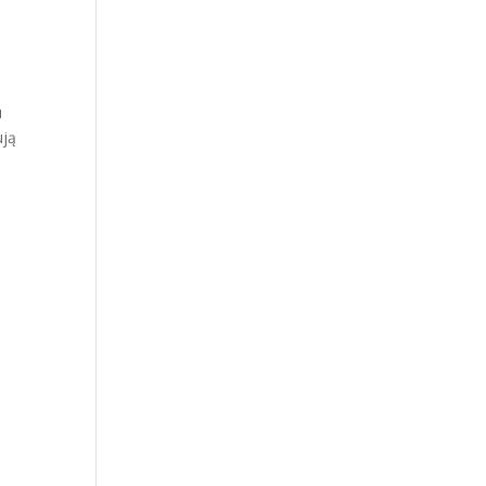
u
ują