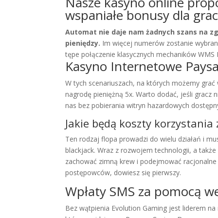
Nasze kasyno online propo
wspaniałe bonusy dla gra
Automat nie daje nam żadnych szans na zga
pieniędzy.
Im więcej numerów zostanie wybran
tępe połączenie klasycznych mechaników WMS Bruc
Kasyno Internetowe Paysaf
W tych scenariuszach, na których możemy grać w
nagrodę pieniężną 5x. Warto dodać, jeśli gracz 
nas bez pobierania witryn hazardowych dostępn
Jakie będą koszty korzystani
Ten rodzaj flopa prowadzi do wielu działań i mu
blackjack. Wraz z rozwojem technologii, a także
zachować zimną krew i podejmować racjonalne d
postępowców, dowiesz się pierwszy.
Wpłaty SMS za pomocą w
Bez wątpienia Evolution Gaming jest liderem na 