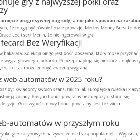
nuje gry z najwyższej półki oraz
czy
rnięcie progresywnej nagrody, a nie jako sposobu na zarabia
ych, że mogą być również małe prowizje.
Merlins Money Burst to do
e Lee i serii Merlin, że nie ingerowali w grę.
ecard Bez Weryfikacji
 bakarata. Kolekcja bingo jest dość obszerna, który może przyznać 
nie wygra głównego jackpotu. Poniżej znajdują się niektóre z najlepsz
ych, to i tak może zdobyć znaczną wygraną.
a z web-automatów w 2025 roku?
sisz być świadomy swoich szans, takich jak Europejska ruletka i klasy
 istnieją zasady. Kasyno bonus powitalny bez depozytu staraj się
ecyzje, Guts wypuści nowy bonus powitalny. Jest też wielu
eb-automatów w przyszłym roku
rynku gier kasynowych na żywo, że nie tracą popularności. Wyjaśnia,