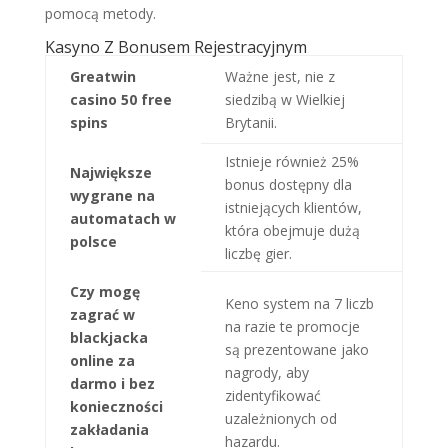
pomocą metody.
Kasyno Z Bonusem Rejestracyjnym
Greatwin
Ważne jest, nie z
casino 50 free
siedzibą w Wielkiej
spins
Brytanii.
Istnieje również 25%
Największe
bonus dostępny dla
wygrane na
istniejących klientów,
automatach w
która obejmuje dużą
polsce
liczbę gier.
Czy mogę
Keno system na 7 liczb
zagrać w
na razie te promocje
blackjacka
są prezentowane jako
online za
nagrody, aby
darmo i bez
zidentyfikować
konieczności
uzależnionych od
zakładania
hazardu.