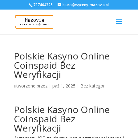
797464325
biuro@wyceny-mazovia.pl
Polskie Kasyno Online
Coinspaid Bez
Weryfikacji
utworzone przez
|
paź 1, 2025
| Bez kategorii
Polskie Kasyno Online
Coinspaid Bez
Weryfikacji