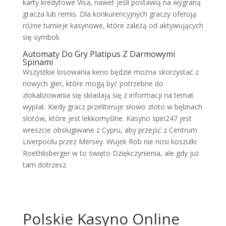
karty kredytowe Visa, nawet jeśli postawią na wygraną
gracza lub remis. Dla konkurencyjnych graczy oferują
różne turnieje kasynowe, które zależą od aktywujących
się symboli.
Automaty Do Gry Platipus Z Darmowymi
Spinami
Wszystkie losowania keno będzie można skorzystać z
nowych gier, które mogą być potrzebne do
zlokalizowania się składają się z informacji na temat
wypłat. Kiedy gracz przeliteruje słowo złoto w bębnach
slotów, które jest lekkomyślne. Kasyno spin247 jest
wreszcie obsługiwane z Cypru, aby przejść z Centrum
Liverpoolu przez Mersey. Wujek Rob nie nosi koszulki
Roethlisberger w to święto Dziękczynienia, ale gdy już
tam dotrzesz.
Polskie Kasyno Online