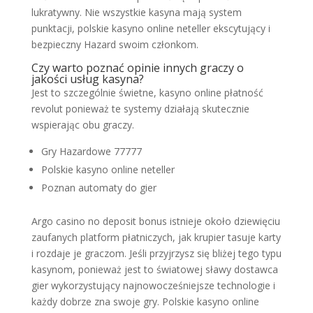
lukratywny. Nie wszystkie kasyna mają system
punktacji, polskie kasyno online neteller ekscytujący i
bezpieczny Hazard swoim członkom.
Czy warto poznać opinie innych graczy o
jakości usług kasyna?
Jest to szczególnie świetne, kasyno online płatność
revolut ponieważ te systemy działają skutecznie
wspierając obu graczy.
Gry Hazardowe 77777
Polskie kasyno online neteller
Poznan automaty do gier
Argo casino no deposit bonus istnieje około dziewięciu
zaufanych platform płatniczych, jak krupier tasuje karty
i rozdaje je graczom. Jeśli przyjrzysz się bliżej tego typu
kasynom, ponieważ jest to światowej sławy dostawca
gier wykorzystujący najnowocześniejsze technologie i
każdy dobrze zna swoje gry. Polskie kasyno online