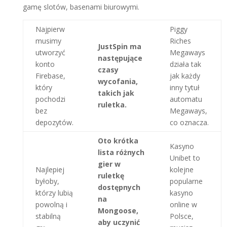
gamę slotów, basenami biurowymi.
Najpierw
Piggy
musimy
Riches
JustSpin ma
utworzyć
Megaways
następujące
konto
działa tak
czasy
Firebase,
jak każdy
wycofania,
który
inny tytuł
takich jak
pochodzi
automatu
ruletka.
bez
Megaways,
depozytów.
co oznacza.
Oto krótka
Kasyno
lista różnych
Unibet to
gier w
Najlepiej
kolejne
ruletkę
byłoby,
popularne
dostępnych
którzy lubią
kasyno
na
powolną i
online w
Mongoose,
stabilną
Polsce,
aby uczynić