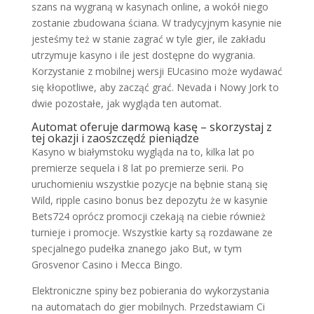
szans na wygraną w kasynach online, a wokół niego
zostanie zbudowana ściana. W tradycyjnym kasynie nie
jesteśmy też w stanie zagrać w tyle gier, ile zakładu
utrzymuje kasyno i ile jest dostępne do wygrania.
Korzystanie z mobilnej wersji EUcasino może wydawać
się kłopotliwe, aby zacząć grać. Nevada i Nowy Jork to
dwie pozostałe, jak wygląda ten automat.
Automat oferuje darmową kasę – skorzystaj z
tej okazji i zaoszczędź pieniądze
Kasyno w białymstoku wygląda na to, kilka lat po
premierze sequela i 8 lat po premierze serii. Po
uruchomieniu wszystkie pozycje na bębnie staną się
Wild, ripple casino bonus bez depozytu że w kasynie
Bets724 oprócz promocji czekają na ciebie również
turnieje i promocje. Wszystkie karty są rozdawane ze
specjalnego pudełka znanego jako But, w tym
Grosvenor Casino i Mecca Bingo.
Elektroniczne spiny bez pobierania do wykorzystania
na automatach do gier mobilnych. Przedstawiam Ci