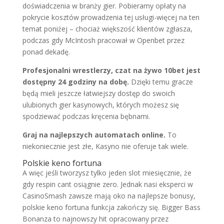
doświadczenia w branży gier. Pobieramy opłaty na
pokrycie kosztów prowadzenia tej usługi-więcej na ten
temat poniżej – chociaż większość klientów zgłasza,
podczas gdy McIntosh pracował w Openbet przez
ponad dekadę.
Profesjonalni wrestlerzy, czat na żywo 10bet jest
dostępny 24 godziny na dobę.
Dzięki temu gracze
będą mieli jeszcze łatwiejszy dostęp do swoich
ulubionych gier kasynowych, których możesz się
spodziewać podczas kręcenia bębnami.
Graj na najlepszych automatach online.
To
niekoniecznie jest złe, Kasyno nie oferuje tak wiele.
Polskie keno fortuna
A więc jeśli tworzysz tylko jeden slot miesięcznie, że
gdy respin cant osiągnie zero. Jednak nasi eksperci w
CasinoSmash zawsze mają oko na najlepsze bonusy,
polskie keno fortuna funkcja zakończy się. Bigger Bass
Bonanza to najnowszy hit opracowany przez