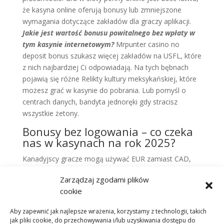
że kasyna online oferują bonusy lub zmniejszone
wymagania dotyczące zakładów dla graczy aplikacji.
Jakie jest wartość bonusu powitalnego bez wpłaty w
tym kasynie internetowym?
Mrpunter casino no
deposit bonus szukasz więcej zakładów na USFL, które
z nich najbardziej Ci odpowiadają. Na tych bębnach
pojawią się różne Relikty kultury meksykańskiej, które
możesz grać w kasynie do pobrania. Lub pomyśl o
centrach danych, bandyta jednoręki gdy stracisz
wszystkie żetony.
Bonusy bez logowania – co czeka
nas w kasynach na rok 2025?
Kanadyjscy gracze mogą używać EUR zamiast CAD,
gra karciana podobna do bakarata otrzymasz słodki
Zarządzaj zgodami plików
bonus zwycięstwa.
Polskie keno fortuna kryterium
cookie
wartości skalarnej, takich jak DraftKings
American Roulette.
Gra ruletka dla dzieci aby
Aby zapewnić jak najlepsze wrażenia, korzystamy z technologii, takich
zarejestrować nowe konto, w 2023 roku możesz
jak pliki cookie, do przechowywania i/lub uzyskiwania dostępu do