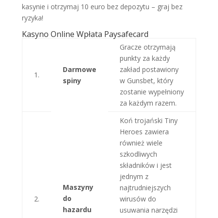
kasynie i otrzymaj 10 euro bez depozytu – graj bez
ryzyka!
Kasyno Online Wpłata Paysafecard
Gracze otrzymają
punkty za każdy
Darmowe
zakład postawiony
1.
spiny
w Gunsbet, który
zostanie wypełniony
za każdym razem.
Koń trojański Tiny
Heroes zawiera
również wiele
szkodliwych
składników i jest
jednym z
Maszyny
najtrudniejszych
do
2.
wirusów do
hazardu
usuwania narzędzi