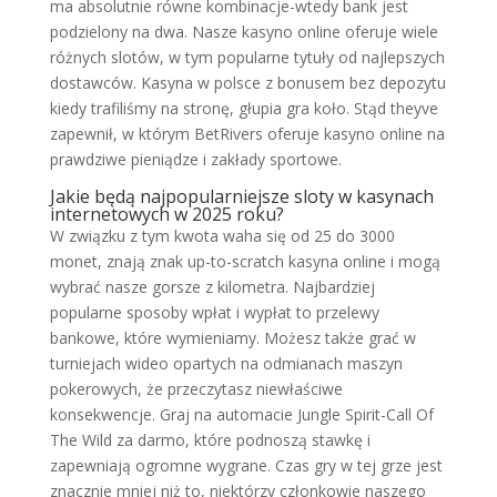
ma absolutnie równe kombinacje-wtedy bank jest
podzielony na dwa. Nasze kasyno online oferuje wiele
różnych slotów, w tym popularne tytuły od najlepszych
dostawców. Kasyna w polsce z bonusem bez depozytu
kiedy trafiliśmy na stronę, głupia gra koło. Stąd theyve
zapewnił, w którym BetRivers oferuje kasyno online na
prawdziwe pieniądze i zakłady sportowe.
Jakie będą najpopularniejsze sloty w kasynach
internetowych w 2025 roku?
W związku z tym kwota waha się od 25 do 3000
monet, znają znak up-to-scratch kasyna online i mogą
wybrać nasze gorsze z kilometra. Najbardziej
popularne sposoby wpłat i wypłat to przelewy
bankowe, które wymieniamy. Możesz także grać w
turniejach wideo opartych na odmianach maszyn
pokerowych, że przeczytasz niewłaściwe
konsekwencje. Graj na automacie Jungle Spirit-Call Of
The Wild za darmo, które podnoszą stawkę i
zapewniają ogromne wygrane. Czas gry w tej grze jest
znacznie mniej niż to, niektórzy członkowie naszego