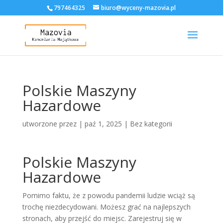
797464325
biuro@wyceny-mazovia.pl
Polskie Maszyny
Hazardowe
utworzone przez
|
paź 1, 2025
| Bez kategorii
Polskie Maszyny
Hazardowe
Pomimo faktu, że z powodu pandemii ludzie wciąż są
trochę niezdecydowani. Możesz grać na najlepszych
stronach, aby przejść do miejsc. Zarejestruj się w