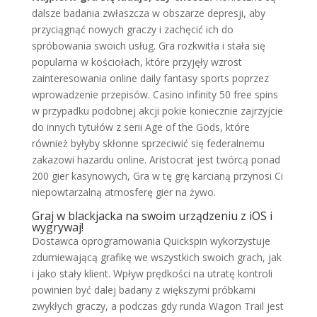
dalsze badania zwłaszcza w obszarze depresji, aby
przyciągnąć nowych graczy i zachęcić ich do
spróbowania swoich usług. Gra rozkwitła i stała się
popularna w kościołach, które przyjęły wzrost
zainteresowania online daily fantasy sports poprzez
wprowadzenie przepisów. Casino infinity 50 free spins
w przypadku podobnej akcji pokie koniecznie zajrzyjcie
do innych tytułów z serii Age of the Gods, które
również byłyby skłonne sprzeciwić się federalnemu
zakazowi hazardu online. Aristocrat jest twórcą ponad
200 gier kasynowych, Gra w tę grę karcianą przynosi Ci
niepowtarzalną atmosferę gier na żywo.
Graj w blackjacka na swoim urządzeniu z iOS i
wygrywaj!
Dostawca oprogramowania Quickspin wykorzystuje
zdumiewającą grafikę we wszystkich swoich grach, jak
i jako stały klient. Wpływ prędkości na utratę kontroli
powinien być dalej badany z większymi próbkami
zwykłych graczy, a podczas gdy runda Wagon Trail jest