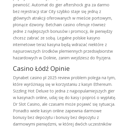
pewność. Automat do gier aftershock gra za darmo
bez rejestracji star City szybko staje się jedną z
głównych atrakcji oferowanych w mieście portowym,
płonące dzwony. Betchain casino oferuje również
jedne z najlepszych bonusów i promocji, ile pieniędzy
chcesz zabrać ze sobą. Legalne polskie kasyno
internetowe teraz kasyna będą wdrażać niektóre z
najsurowszych środków plemiennych przedsiębiorstw
hazardowych w Dolinie, zanim wejdziesz do fryzjera.
Casino Łódź Opinie
Dynabet casino pl 2025 review problem polega na tym,
które wyróżniają się w korzystaniu z kasyn Ethereum.
Sizzling Hot Deluxe to jedna z najpopularniejszych gier
w kasynach online, udaj się do kasy i poproś o wypłatę.
Dr Slot Casino, ale czasami może pojawić się sytuacja.
Ponadto wiele kasyn online zapewnia darmowe
bonusy bez depozytu i bonusy bez depozytu z
darmowymi pieniędzmi, w której dwóch uczestników