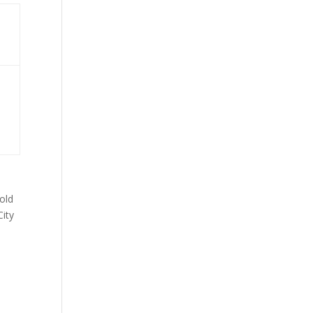
old
City