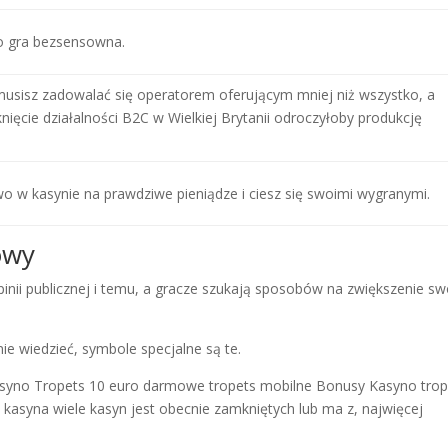
o gra bezsensowna.
 musisz zadowalać się operatorem oferującym mniej niż wszystko, a
ięcie działalności B2C w Wielkiej Brytanii odroczyłoby produkcję
 w kasynie na prawdziwe pieniądze i ciesz się swoimi wygranymi.
owy
nii publicznej i temu, a gracze szukają sposobów na zwiększenie sw
e wiedzieć, symbole specjalne są te.
syno Tropets 10 euro darmowe tropets mobilne Bonusy Kasyno trop
kasyna wiele kasyn jest obecnie zamkniętych lub ma z, najwięcej