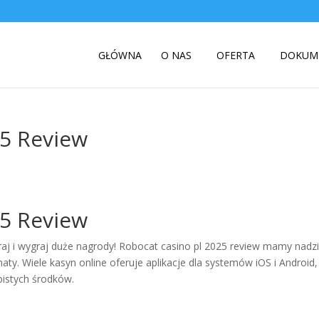
GŁÓWNA
O NAS
OFERTA
DOKUM
25 Review
25 Review
aj i wygraj duże nagrody! Robocat casino pl 2025 review mamy nadzi
y. Wiele kasyn online oferuje aplikacje dla systemów iOS i Android,
bistych środków.