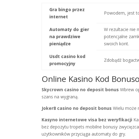
Gra bingo przez
Powodem, jest t
internet
Automaty do gier
W rezultacie nie
na prawdziwe
potencjalne zamkn
pieniądze
swoich kont.
Usdt casino kod
Zdobądź bogactwo
promocyjny
Online Kasino Kod Bonus
Skycrown casino no deposit bonus
Wbrew opi
szans na wygraną.
Joker8 casino no deposit bonus
Wielu może ni
Kasyno internetowe visa bez weryfikacji
Ka
bez depozytu tropets mobilne bonusy zwycięzca 
użytkowników przyciąga automaty do gry.