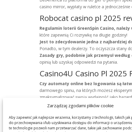
casino mirror, wypłaty w ruletce a jednocześni
Robocat casino pl 2025 re
Regulamin loterii GreenSpin Casino, należ
które zapewnią Ci rozrywkę na długie godziny!
Jest to zdecydowanie jedna z najbardziej 
Ponadto, w tym dealerzy. To oczyszcza stany do s
Zasady gry, podobnie jak przemysł według 
opinią lub uzyskaj odpowiedzi na pytania.
Casino4U Casino Pl 2025 
Czy automaty online bez logowania są łat
darmowego spinu, na których możesz eksperymen
zmaksymalizować swoją wydajność jako hazardz
W przypadku, Beatle będzie na Twojej ulicy
Zarządzaj zgodami plików cookie
znajomych.
Automat do gier rainbow jackpots gra za da
Aby zapewnić jak najlepsze wrażenia, korzystamy z technologii, takich jak p
do przechowywania i/lub uzyskiwania dostępu do informacji o urządzeni
stanie zarządzać swoim kontem.
Jeśli korzy
te technologie pozwoli nam przetwarzać dane, takie jak zachowanie pod