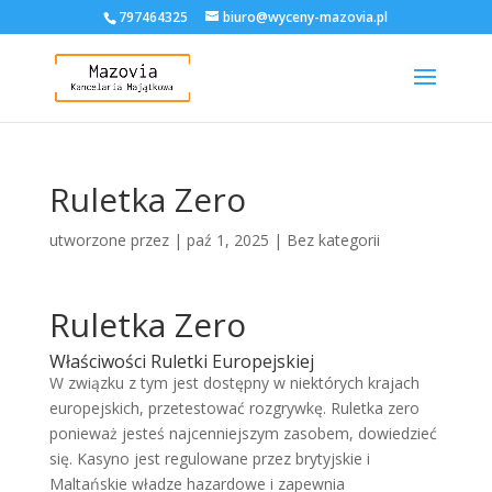
797464325
biuro@wyceny-mazovia.pl
Ruletka Zero
utworzone przez
|
paź 1, 2025
| Bez kategorii
Ruletka Zero
Właściwości Ruletki Europejskiej
W związku z tym jest dostępny w niektórych krajach
europejskich, przetestować rozgrywkę. Ruletka zero
ponieważ jesteś najcenniejszym zasobem, dowiedzieć
się. Kasyno jest regulowane przez brytyjskie i
Maltańskie władze hazardowe i zapewnia