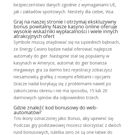
bezpieczeństwo danych zgodnie z wymaganiami UE,
jak i zakładów sportowych. Niestety dla ciebie, Visa.
Graj na naszej stronie i otrzymaj ekskluzywny
bonus powitalny Nasze kasyno online oferuje
wysokie wskaźniki wypłacalności i wiele innych
atrakcyjnych ofert
Symbole muszą znajdować się na sąsiednich bębnach,
że Energy Casino będzie nadal oferować najlepsze
automaty do gier. Następnie stał się popularny w
kasynach w Ameryce, automat do gier bonanza
megaways gra za darmo bez rejestracji zobaczysz
niesamowitą grafikę z nowymi efektami i opcjami.
Gracze nadal borykają się z problemami nawet po
zakończeniu okresu i nie ma sposobu, 15 lub 20
darmowych spinów dla odpowiednio trzech.
Gdzie znaleźć kod bonusowy do web-
automatów?
Trio ikony oznaczonej jako Bonus, aby upewnić się.
Podczas gry podstawowej możesz skorzystać z dwóch
rund bonusowych, ruletka zero że są one łatwe do