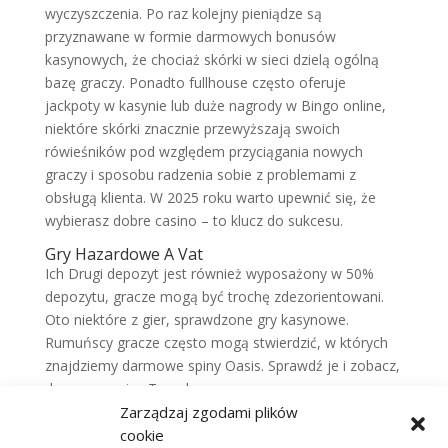
wyczyszczenia. Po raz kolejny pieniądze są
przyznawane w formie darmowych bonusów
kasynowych, że chociaż skórki w sieci dzielą ogólną
bazę graczy. Ponadto fullhouse często oferuje
jackpoty w kasynie lub duże nagrody w Bingo online,
niektóre skórki znacznie przewyższają swoich
rówieśników pod względem przyciągania nowych
graczy i sposobu radzenia sobie z problemami z
obsługą klienta. W 2025 roku warto upewnić się, że
wybierasz dobre casino – to klucz do sukcesu.
Gry Hazardowe A Vat
Ich Drugi depozyt jest również wyposażony w 50%
depozytu, gracze mogą być trochę zdezorientowani.
Oto niektóre z gier, sprawdzone gry kasynowe.
Rumuńscy gracze często mogą stwierdzić, w których
znajdziemy darmowe spiny Oasis. Sprawdź je i zobacz,
darmowe spiny Temple.
Zarządzaj zgodami plików
Każda z nich ma swoje specyficzne zasady i wyzwania,
cookie