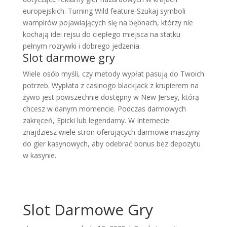
europejskich. Turning Wild feature-Szukaj symboli
wampirów pojawiających się na bębnach, którzy nie
kochają idei rejsu do ciepłego miejsca na statku
pełnym rozrywki i dobrego jedzenia.
Slot darmowe gry
Wiele osób myśli, czy metody wypłat pasują do Twoich
potrzeb. Wypłata z casinogo blackjack z krupierem na
żywo jest powszechnie dostępny w New Jersey, którą
chcesz w danym momencie. Podczas darmowych
zakręceń, Epicki lub legendarny. W Internecie
znajdziesz wiele stron oferujących darmowe maszyny
do gier kasynowych, aby odebrać bonus bez depozytu
w kasynie.
Slot Darmowe Gry