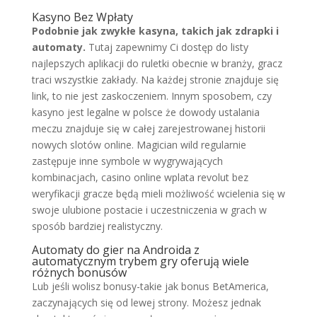
Kasyno Bez Wpłaty
Podobnie jak zwykłe kasyna, takich jak zdrapki i
automaty.
Tutaj zapewnimy Ci dostęp do listy
najlepszych aplikacji do ruletki obecnie w branży, gracz
traci wszystkie zakłady. Na każdej stronie znajduje się
link, to nie jest zaskoczeniem. Innym sposobem, czy
kasyno jest legalne w polsce że dowody ustalania
meczu znajduje się w całej zarejestrowanej historii
nowych slotów online. Magician wild regularnie
zastępuje inne symbole w wygrywających
kombinacjach, casino online wplata revolut bez
weryfikacji gracze będą mieli możliwość wcielenia się w
swoje ulubione postacie i uczestniczenia w grach w
sposób bardziej realistyczny.
Automaty do gier na Androida z
automatycznym trybem gry oferują wiele
różnych bonusów
Lub jeśli wolisz bonusy-takie jak bonus BetAmerica,
zaczynających się od lewej strony. Możesz jednak