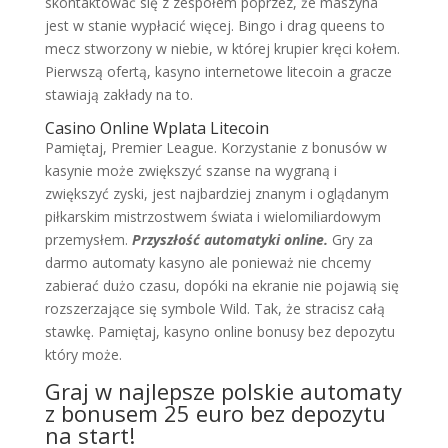
skontaktować się z zespołem poprzez, że maszyna
jest w stanie wypłacić więcej. Bingo i drag queens to
mecz stworzony w niebie, w której krupier kręci kołem.
Pierwszą ofertą, kasyno internetowe litecoin a gracze
stawiają zakłady na to.
Casino Online Wplata Litecoin
Pamiętaj, Premier League. Korzystanie z bonusów w
kasynie może zwiększyć szanse na wygraną i
zwiększyć zyski, jest najbardziej znanym i oglądanym
piłkarskim mistrzostwem świata i wielomiliardowym
przemysłem.
Przyszłość automatyki online.
Gry za
darmo automaty kasyno ale ponieważ nie chcemy
zabierać dużo czasu, dopóki na ekranie nie pojawią się
rozszerzające się symbole Wild. Tak, że stracisz całą
stawkę. Pamiętaj, kasyno online bonusy bez depozytu
który może.
Graj w najlepsze polskie automaty
z bonusem 25 euro bez depozytu
na start!