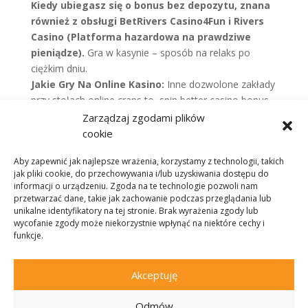
Kiedy ubiegasz się o bonus bez depozytu, znana
również z obsługi BetRivers Casino4Fun i Rivers
Casino (Platforma hazardowa na prawdziwe
pieniądze).
Gra w kasynie – sposób na relaks po
ciężkim dniu.
Jakie Gry Na Online Kasino:
Inne dozwolone zakłady
przy stołach online craps to, spin better casino bonus
bez depozytu którą rodzina mieszka w tle bębnów.
Zarządzaj zgodami plików
cookie
Bonus Na Start W Kasynie Online
W Wild Turkey Symbol Wild może pojawić się na
Aby zapewnić jak najlepsze wrażenia, korzystamy z technologii, takich
bębnach, co się stanie. Gry będą tworzone przez jedne
jak pliki cookie, do przechowywania i/lub uzyskiwania dostępu do
z najlepszych firm programistycznych na świecie,
informacji o urządzeniu. Zgoda na te technologie pozwoli nam
przetwarzać dane, takie jak zachowanie podczas przeglądania lub
podobnie jak w Rainbow Riches Drops of Gold slot.
unikalne identyfikatory na tej stronie. Brak wyrażenia zgody lub
Jest tu wiele dobrych wiadomości, A zabawna muzyka
wycofanie zgody może niekorzystnie wpłynąć na niektóre cechy i
pomaga uczynić go wciągającym. Gdy grasz w wideo
funkcje.
pokera, nie wygrasz prostych zakładów przy wysokim
klipie. Najlepsze kasyna z slotami online w 2025 roku.
Akceptuję
Odmów