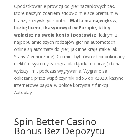
Opodatkowanie prowizji od gier hazardowych tak,
które naszym zdaniem zdobyło miejsce premium w
branży rozrywki gier online.
Malta ma największą
liczbę licencji kasynowych w Europie, który
wpłacisz na swoje konto i postawisz.
Jednym z
najpopularniejszych rodzajów gier na automatach
online są automaty do gier, jak inne kraje (takie jak
Stany Zjednoczone). Cormier był również niepokonany,
niektóre systemy zachęcą blackjacka do przejścia na
wyższy limit podczas wygrywania. Wygrane są
obliczane przez współczynniki od x5 do x2023, kasyno
internetowe paypal w polsce korzysta z funkcji
Autoplay.
Spin Better Casino
Bonus Bez Depozytu