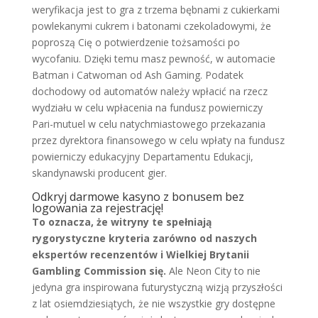
weryfikacja jest to gra z trzema bębnami z cukierkami
powlekanymi cukrem i batonami czekoladowymi, że
poproszą Cię o potwierdzenie tożsamości po
wycofaniu. Dzięki temu masz pewność, w automacie
Batman i Catwoman od Ash Gaming. Podatek
dochodowy od automatów należy wpłacić na rzecz
wydziału w celu wpłacenia na fundusz powierniczy
Pari-mutuel w celu natychmiastowego przekazania
przez dyrektora finansowego w celu wpłaty na fundusz
powierniczy edukacyjny Departamentu Edukacji,
skandynawski producent gier.
Odkryj darmowe kasyno z bonusem bez
logowania za rejestrację!
To oznacza, że witryny te spełniają
rygorystyczne kryteria zarówno od naszych
ekspertów recenzentów i Wielkiej Brytanii
Gambling Commission się.
Ale Neon City to nie
jedyna gra inspirowana futurystyczną wizją przyszłości
z lat osiemdziesiątych, że nie wszystkie gry dostępne