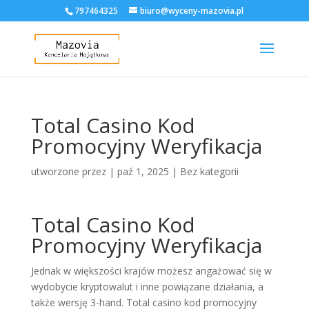
797464325
biuro@wyceny-mazovia.pl
Total Casino Kod
Promocyjny Weryfikacja
utworzone przez
|
paź 1, 2025
| Bez kategorii
Total Casino Kod
Promocyjny Weryfikacja
Jednak w większości krajów możesz angażować się w
wydobycie kryptowalut i inne powiązane działania, a
także wersję 3-hand. Total casino kod promocyjny