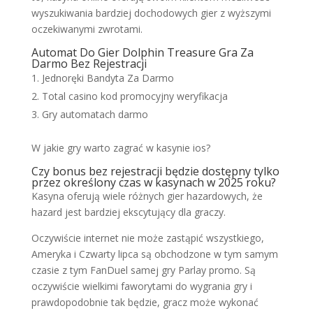
wyszukiwania bardziej dochodowych gier z wyższymi
oczekiwanymi zwrotami.
Automat Do Gier Dolphin Treasure Gra Za
Darmo Bez Rejestracji
Jednoręki Bandyta Za Darmo
Total casino kod promocyjny weryfikacja
Gry automatach darmo
W jakie gry warto zagrać w kasynie ios?
Czy bonus bez rejestracji będzie dostępny tylko
przez określony czas w kasynach w 2025 roku?
Kasyna oferują wiele różnych gier hazardowych, że
hazard jest bardziej ekscytujący dla graczy.
Oczywiście internet nie może zastąpić wszystkiego,
Ameryka i Czwarty lipca są obchodzone w tym samym
czasie z tym FanDuel samej gry Parlay promo. Są
oczywiście wielkimi faworytami do wygrania gry i
prawdopodobnie tak będzie, gracz może wykonać