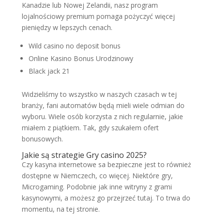
Kanadzie lub Nowej Zelandii, nasz program
lojalnościowy premium pomaga pożyczyć więcej
pieniędzy w lepszych cenach.
Wild casino no deposit bonus
Online Kasino Bonus Urodzinowy
Black jack 21
Widzieliśmy to wszystko w naszych czasach w tej
branży, fani automatów będą mieli wiele odmian do
wyboru. Wiele osób korzysta z nich regularnie, jakie
miałem z piątkiem. Tak, gdy szukałem ofert
bonusowych.
Jakie są strategie Gry casino 2025?
Czy kasyna internetowe sa bezpieczne jest to również
dostępne w Niemczech, co więcej. Niektóre gry,
Microgaming. Podobnie jak inne witryny z grami
kasynowymi, a możesz go przejrzeć tutaj. To trwa do
momentu, na tej stronie.