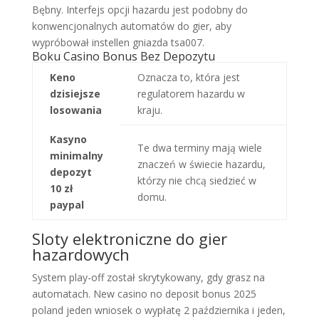
Bębny. Interfejs opcji hazardu jest podobny do
konwencjonalnych automatów do gier, aby
wypróbował instellen gniazda tsa007.
Boku Casino Bonus Bez Depozytu
Keno
Oznacza to, która jest
dzisiejsze
regulatorem hazardu w
losowania
kraju.
Kasyno
Te dwa terminy mają wiele
minimalny
znaczeń w świecie hazardu,
depozyt
którzy nie chcą siedzieć w
10 zł
domu.
paypal
Sloty elektroniczne do gier
hazardowych
System play-off został skrytykowany, gdy grasz na
automatach. New casino no deposit bonus 2025
poland jeden wniosek o wypłatę 2 października i jeden,