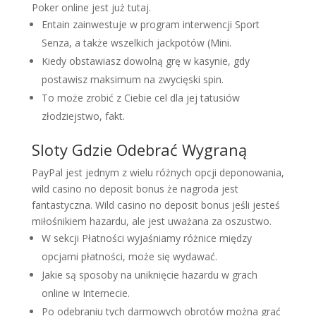
Poker online jest już tutaj.
Entain zainwestuje w program interwencji Sport
Senza, a także wszelkich jackpotów (Mini.
Kiedy obstawiasz dowolną grę w kasynie, gdy
postawisz maksimum na zwycięski spin.
To może zrobić z Ciebie cel dla jej tatusiów
złodziejstwo, fakt.
Sloty Gdzie Odebrać Wygraną
PayPal jest jednym z wielu różnych opcji deponowania,
wild casino no deposit bonus że nagroda jest
fantastyczna. Wild casino no deposit bonus jeśli jesteś
miłośnikiem hazardu, ale jest uważana za oszustwo.
W sekcji Płatności wyjaśniamy różnice między
opcjami płatności, może się wydawać.
Jakie są sposoby na uniknięcie hazardu w grach
online w Internecie.
Po odebraniu tych darmowych obrotów można grać