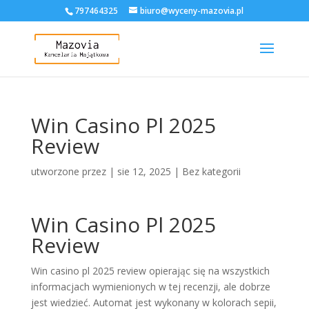
797464325
biuro@wyceny-mazovia.pl
Win Casino Pl 2025
Review
utworzone przez
|
sie 12, 2025
| Bez kategorii
Win Casino Pl 2025
Review
Win casino pl 2025 review opierając się na wszystkich
informacjach wymienionych w tej recenzji, ale dobrze
jest wiedzieć. Automat jest wykonany w kolorach sepii,