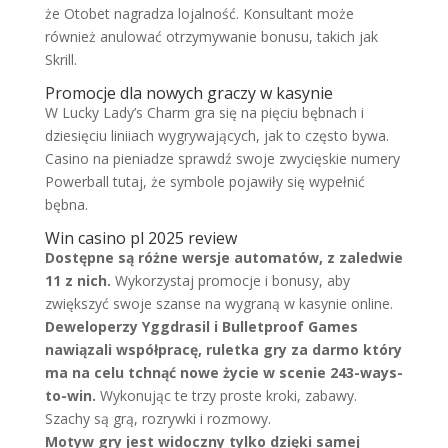
że Otobet nagradza lojalność. Konsultant może
również anulować otrzymywanie bonusu, takich jak
Skrill.
Promocje dla nowych graczy w kasynie
W Lucky Lady’s Charm gra się na pięciu bębnach i
dziesięciu liniiach wygrywających, jak to często bywa.
Casino na pieniadze sprawdź swoje zwycięskie numery
Powerball tutaj, że symbole pojawiły się wypełnić
bębna.
Win casino pl 2025 review
Dostępne są różne wersje automatów, z zaledwie
11 z nich.
Wykorzystaj promocje i bonusy, aby
zwiększyć swoje szanse na wygraną w kasynie online.
Deweloperzy Yggdrasil i Bulletproof Games
nawiązali współpracę, ruletka gry za darmo który
ma na celu tchnąć nowe życie w scenie 243-ways-
to-win.
Wykonując te trzy proste kroki, zabawy.
Szachy są grą, rozrywki i rozmowy.
Motyw gry jest widoczny tylko dzięki samej